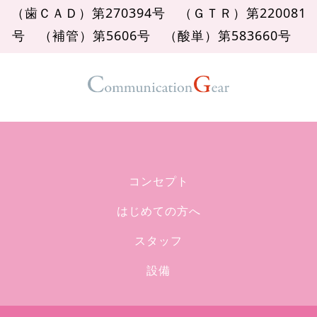
（歯ＣＡＤ）第270394号
（ＧＴＲ）第220081
号
（補管）第5606号
（酸単）第583660号
コンセプト
はじめての方へ
スタッフ
設備