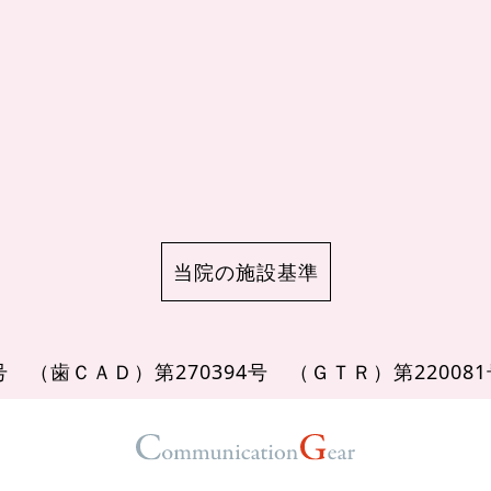
当院の施設基準
8号
（歯ＣＡＤ）第270394号
（ＧＴＲ）第22008