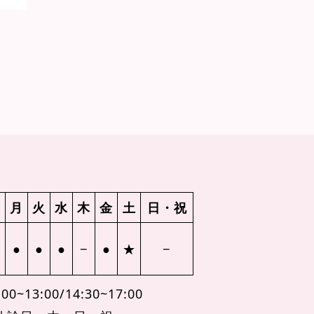
月
火
水
木
金
土
日・祝
●
●
●
−
●
★
−
00~13:00/14:30~17:00