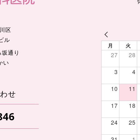
品川区
辺ビル
月
火
ろ坂通り
27
28
かい
3
4
10
11
あわせ
17
18
846
24
25
31
1