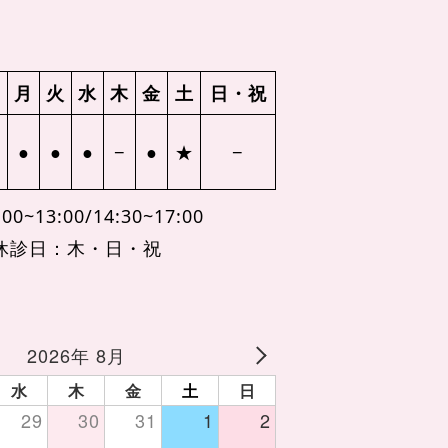
月
火
水
木
金
土
日・祝
●
●
●
−
●
★
−
00~13:00/14:30~17:00
休診日：木・日・祝
2026年 8月
水
木
金
土
日
29
30
31
1
2