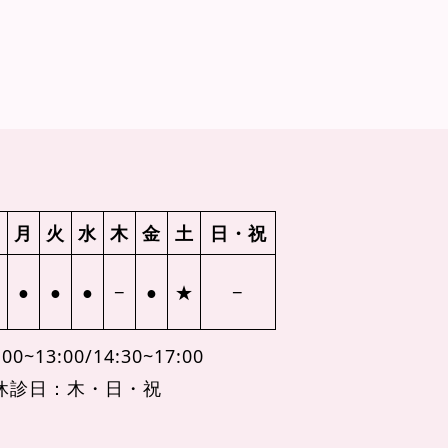
月
火
水
木
金
土
日・祝
●
●
●
−
●
★
−
00~13:00/14:30~17:00
休診日：木・日・祝