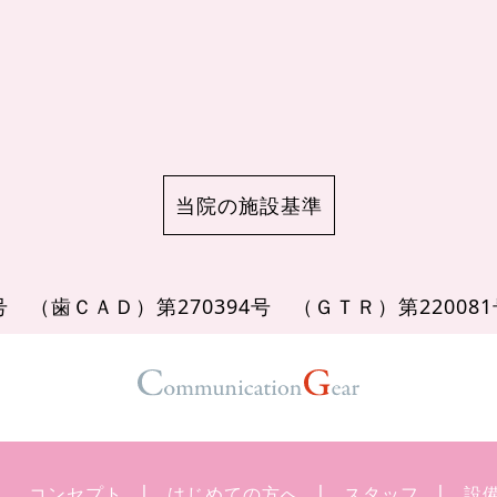
当院の施設基準
8号
（歯ＣＡＤ）第270394号
（ＧＴＲ）第22008
コンセプト
はじめての方へ
スタッフ
設