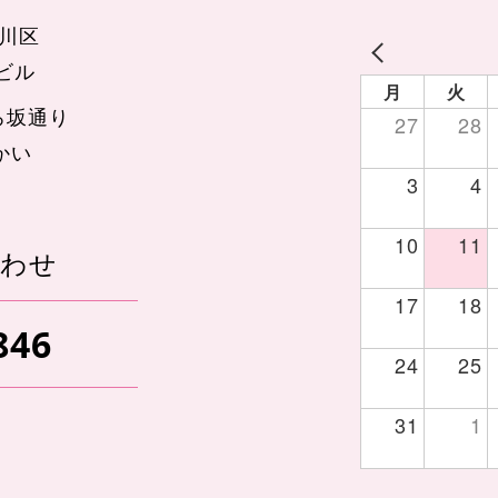
品川区
辺ビル
月
火
ろ坂通り
27
28
かい
3
4
10
11
あわせ
17
18
846
24
25
31
1