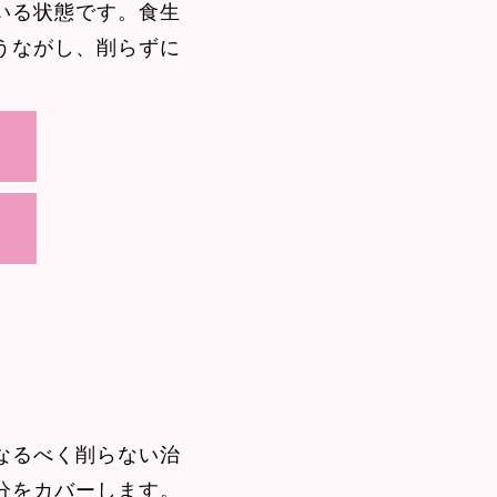
いる状態です。食生
うながし、削らずに
なるべく削らない治
分をカバーします。