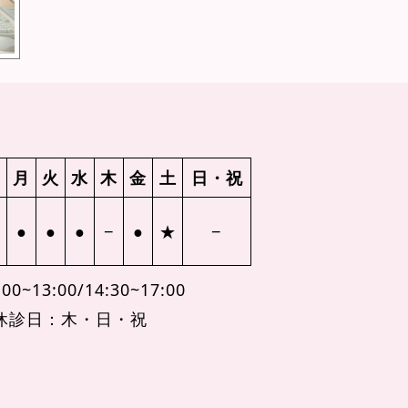
月
火
水
木
金
土
日・祝
●
●
●
−
●
★
−
00~13:00/14:30~17:00
休診日：木・日・祝