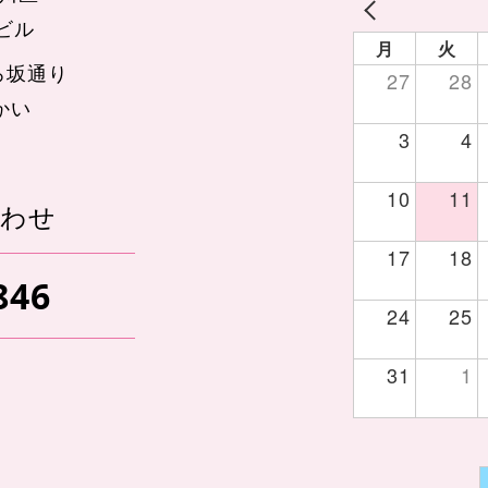
辺ビル
月
火
ろ坂通り
27
28
かい
3
4
10
11
あわせ
17
18
846
24
25
31
1