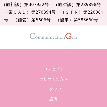
（歯初診）第307932号
（歯訪診）第289898号
（歯ＣＡＤ）第270394号
（ＧＴＲ）第220081
号
（補管）第5606号
（酸単）第583660号
コンセプト
はじめての方へ
スタッフ
設備